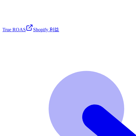
True ROAS
Shopify 利益