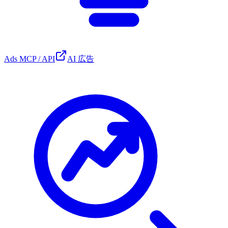
Ads MCP / API
AI 広告