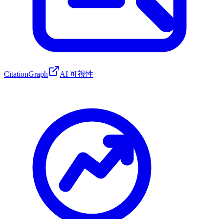
CitationGraph
AI 可視性