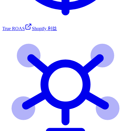
True ROAS
Shopify 利益