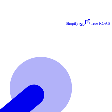
True ROAS
ربح Shopify