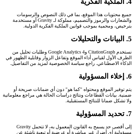
4. الملكية الفكرية
جميع محتويات هذا الموقع، بما في ذلك النصوص والرسومات
والشعارات والرموز والتصميم، مملوكة لـ Gravity أو مستخدمة
بترخيص، ومحمية بموجب قوانين الملكية الفكرية الدولية.
5. البيانات والتحليلات
نستخدم CitationGraph وGoogle Analytics 4 وطلبات تحليل من
الطرف الأول لقياس أداء الموقع وتفاعل الزوار وقابلية الظهور في
الذكاء الاصطناعي. راجع سياسة الخصوصية لمزيد من التفاصيل.
6. إخلاء المسؤولية
يتم توفير الموقع ومحتواه "كما هو" دون أي ضمانات صريحة أو
ضمنية. بيانات القطاعات ونتائج دراسات الحالة هي مراجع معلوماتية
ولا تشكل ضمانا للنتائج المستقبلية.
7. تحديد المسؤولية
إلى أقصى حد يسمح به القانون المعمول به، لا تتحمل Gravity
مسؤولية أي أضرار غير مباشرة أو عرضية أو تبعية ناشئة عن