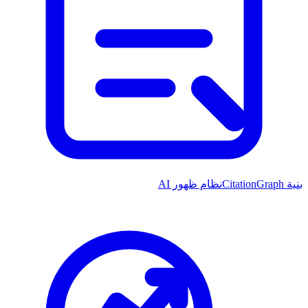
بنية CitationGraph
نظام ظهور AI