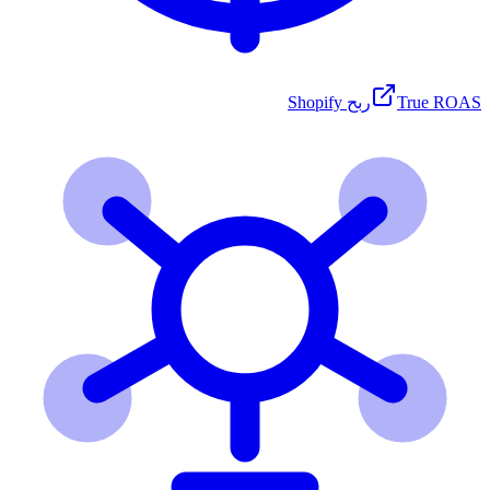
True ROAS
ربح Shopify