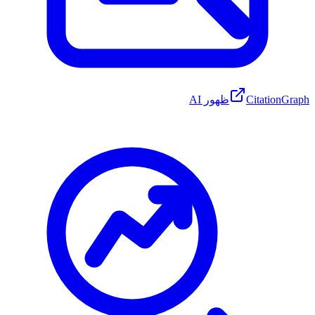
CitationGraph
ظهور AI