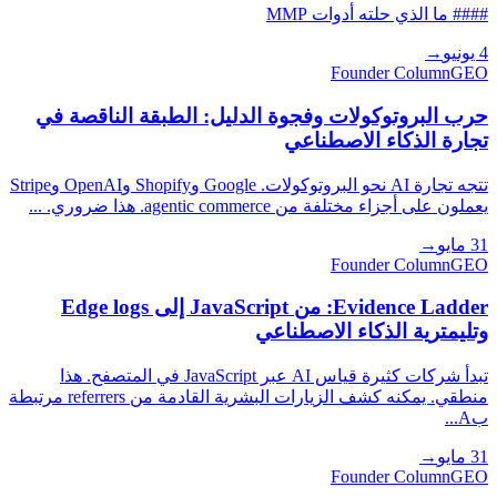
#### ما الذي حلته أدوات MMP
4 يونيو
→
Founder Column
GEO
حرب البروتوكولات وفجوة الدليل: الطبقة الناقصة في
تجارة الذكاء الاصطناعي
تتجه تجارة AI نحو البروتوكولات. Google وShopify وOpenAI وStripe
يعملون على أجزاء مختلفة من agentic commerce. هذا ضروري. ...
31 مايو
→
Founder Column
GEO
Evidence Ladder: من JavaScript إلى Edge logs
وتليمترية الذكاء الاصطناعي
تبدأ شركات كثيرة قياس AI عبر JavaScript في المتصفح. هذا
منطقي. يمكنه كشف الزيارات البشرية القادمة من referrers مرتبطة
بA...
31 مايو
→
Founder Column
GEO