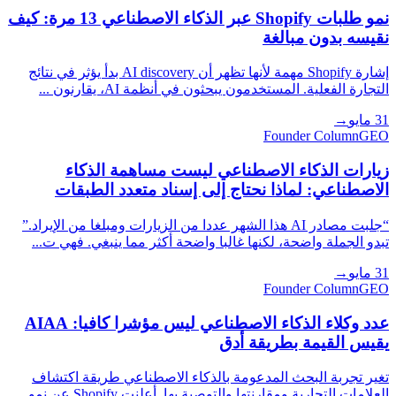
نمو طلبات Shopify عبر الذكاء الاصطناعي 13 مرة: كيف
نقيسه بدون مبالغة
إشارة Shopify مهمة لأنها تظهر أن AI discovery بدأ يؤثر في نتائج
التجارة الفعلية. المستخدمون يبحثون في أنظمة AI، يقارنون ...
31 مايو
→
Founder Column
GEO
زيارات الذكاء الاصطناعي ليست مساهمة الذكاء
الاصطناعي: لماذا نحتاج إلى إسناد متعدد الطبقات
“جلبت مصادر AI هذا الشهر عددا من الزيارات ومبلغا من الإيراد.”
تبدو الجملة واضحة، لكنها غالبا واضحة أكثر مما ينبغي. فهي ت...
31 مايو
→
Founder Column
GEO
عدد وكلاء الذكاء الاصطناعي ليس مؤشرا كافيا: AIAA
يقيس القيمة بطريقة أدق
تغير تجربة البحث المدعومة بالذكاء الاصطناعي طريقة اكتشاف
العلامات التجارية ومقارنتها والتوصية بها. أعلنت Shopify عن نمو ...