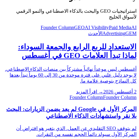
استراتيجيات GEO والبحث بالذكاء الاصطناعي والنمو الرقمي
لأسواق الخليج
Founder Column
GEO
AI Visibility
Paid Media
AI
GEM
Advertising
الأحدث
الاستعداد للربع الرابع والجمعة السوداء:
لماذا تبدأ العلامات GEO في أغسطس
أغسطس ليس موعداً نهائياً مشتركاً بين منصات الذكاء الاصطناعي.
لا يوجد دليل علني على فترة موحدة من 30 إلى 60 يوماً تبدأ بعدها
كل النماذج بتوصية علامة ما.
2 أغسطس 2026
→
اقرأ المزيد
Founder Column
Founder Column
المركز الأول في Google لم يعد يضمن الزيارات: البحث
بلا نقر واستشهادات الذكاء الاصطناعي
لم يتوقف SEO التقليدي عن العمل. الذي يتغير هو افتراض أن
المركز الأول سيولد دائماً الحجم نفسه من النقرات.