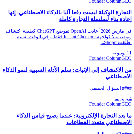
Founder Column
GEO
التجارة الوكيلة ليست دفعا آليا بالذكاء الاصطناعي: إنها
إعادة بناء لسلسلة التجارة كاملة
في مارس 2026 أعادت OpenAI تموضع ChatGPT كطبقة اكتشاف
وتوصية، لا كواجهة Instant Checkout فقط. وفي الوقت نفسه
أطلقت Shopif...
11 يونيو
→
Founder Column
GEO
من الاكتشاف إلى الإثبات: سلم الأدلة السببية لنمو الذكاء
الاصطناعي
#### السؤال الحقيقي
4 يونيو
→
Founder Column
GEO
ما بعد التجارة الإلكترونية: عندما يصبح قياس الذكاء
الاصطناعي متعدد القطاعات