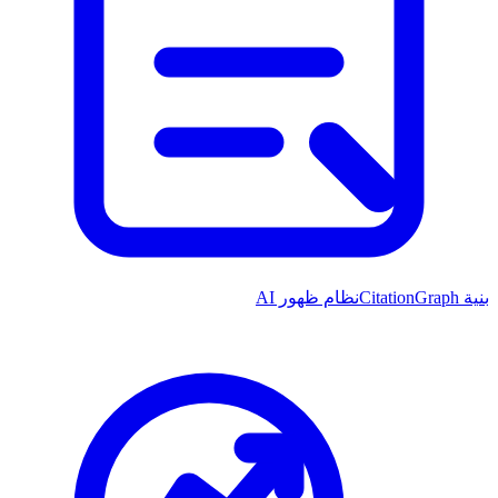
بنية CitationGraph
نظام ظهور AI