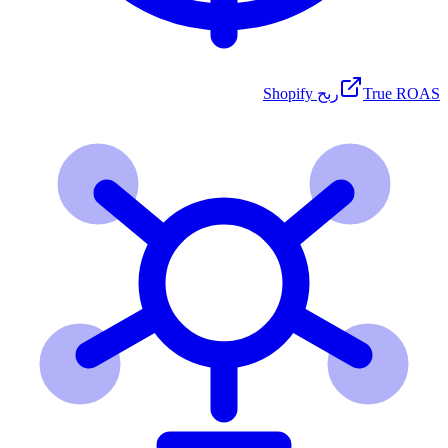
True ROAS
ربح Shopify