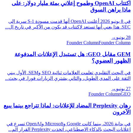
اكتتاب OpenAI وطموح إعلاني بمئة مليار دولار: على
ماذا يراهن السوق
في 8 يونيو 2026 أعلنت OpenAI أنها قدمت مسودة S-1 سرية إلى
SEC. هذا يعني أنها تستعد لاكتتاب قد يكون من الأكبر في تاريخ ال...
28 يونيو
→
Founder Column
Founder Column
GEM مقابل GEO: هل تستبدل الإعلانات المدفوعة
الظهور العضوي؟
في البحث التقليدي تعلمت العلامات ثنائية SEO وSEM. الأول يبني
الثقة على المدى الطويل، والثاني يشتري الزيارات فورا. في بحث...
27 يونيو
→
Founder Column
GEO
رهان Perplexity المضاد للإعلانات: لماذا تتراجع بينما يبيع
الآخرون
في بداية 2026، بينما كانت Google وMicrosoft وOpenAI تسرع في
إعلانات البحث بالذكاء الاصطناعي، اتخذت Perplexity القرار الم...