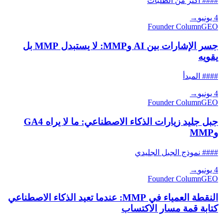
#### أكثر من الطلبات
4 يونيو
→
Founder Column
GEO
جسر الإشارات بين AI وMMP: لا يستبدل MMP بل
يقويه
#### المبدأ
4 يونيو
→
Founder Column
GEO
جبل جليد زيارات الذكاء الاصطناعي: ما لا يراه GA4
وMMP
#### نموذج الجبل الجليدي
4 يونيو
→
Founder Column
GEO
النقطة العمياء في MMP: عندما تعيد الذكاء الاصطناعي
كتابة قمة مسار الاكتساب