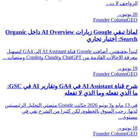
الزواحف لا ت...
20 يونيو
→
Founder Column
GEO
لماذا تبقي Google زيارات AI Overview داخل Organic
Search: اختيار تجاري
لنبدأ بحقيقتين. أضافت Google قناة AI Assistant إلى GA4 لتسهيل
معرفة الإحالات القادمة من ChatGPT وClaude وCopilot ومنصات ...
19 يونيو
→
Founder Column
GEO
شرح قناة AI Assistant في GA4 وتقارير AI في GSC:
ما الذي تفعله وما الذي لا تفعله
في 13 مايو و3 يونيو 2026 حدّثت Google منصتي التحليل الرئيسيتين
لديها. رحب السوق بالخطوة، لكن كثيرا من الشرح بقي في
مستوى...
18 يونيو
→
Founder Column
GEO