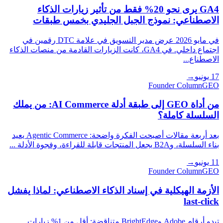
GA4 يرى نحو 20% فقط من تأثير زيارات الذكاء
الاصطناعي: نموذج الجبل الجليدي بخمس طبقات
في مايو 2026 عرض مدير التسويق في علامة DTC رقمين في
اجتماع داخلي. في GA4، كانت الزيارات القادمة من منصات الذكاء
الاصطناع...
17 يونيو
→
Founder Column
GEO
من أداة GEO إلى طبقة أدلة AI Commerce: من يملك
السلسلة كاملة؟
بعد أربعة مقالات أصبحت الفكرة واضحة: Agentic Commerce يعيد
بناء السلسلة، وB2A يجعل المنتجات قابلة للقراءة، وفجوة الأدلة ...
11 يونيو
→
Founder Column
GEO
الأزمة الهيكلية في إسناد الذكاء الاصطناعي: لماذا يفشل
last-click
تبدو أرقام Adobe وBrightEdge متناقضة: أقل من 1% زيارات