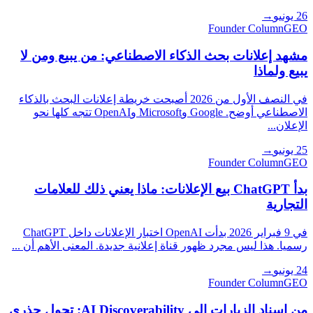
26 يونيو
→
Founder Column
GEO
مشهد إعلانات بحث الذكاء الاصطناعي: من يبيع ومن لا
يبيع ولماذا
في النصف الأول من 2026 أصبحت خريطة إعلانات البحث بالذكاء
الاصطناعي أوضح. Google وMicrosoft وOpenAI تتجه كلها نحو
الإعلان...
25 يونيو
→
Founder Column
GEO
بدأ ChatGPT بيع الإعلانات: ماذا يعني ذلك للعلامات
التجارية
في 9 فبراير 2026 بدأت OpenAI اختبار الإعلانات داخل ChatGPT
رسميا. هذا ليس مجرد ظهور قناة إعلانية جديدة. المعنى الأهم أن ...
24 يونيو
→
Founder Column
GEO
من إسناد الزيارات إلى AI Discoverability: تحول جذري