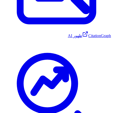
CitationGraph
ظهور AI