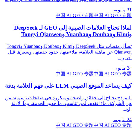
31 مايو
→
中国 AI GEO 专题
中国 AI GEO 专题
لماذا تحتاج العلامات الصينية إلى GEO لـ DeepSeek
وKimi وDoubao وYuanbao وTongyi Qianwen
تسأل منصات مثل DeepSeek وKimi وDoubao وYuanbao وTongyi
Qianwen عن ماهية العلامة، ملاءمتها، حدود خدمتها، وسعرها قبل
أن ير...
24 مايو
→
中国 AI GEO 专题
中国 AI GEO 专题
كيف يساعد الموقع الصيني LLM على فهم العلامة بدقة
النموذج يحتاج إلى حقائق واضحة ومتكررة في صفحات رسمية: من
هي الشركة، ماذا تقدم، لمن تناسب، ما حدود الخدمة، وما الأدلة
الع...
24 مايو
→
中国 AI GEO 专题
中国 AI GEO 专题