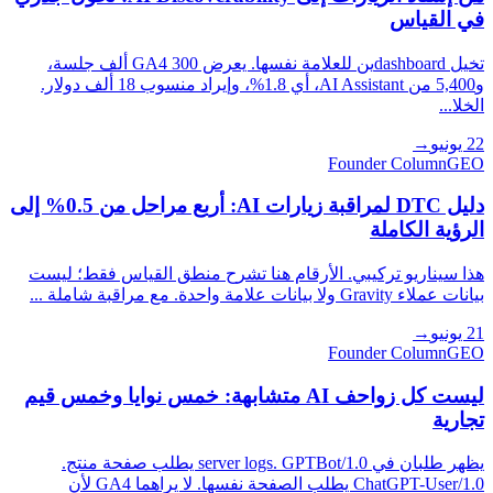
في القياس
تخيل dashboardين للعلامة نفسها. يعرض GA4 300 ألف جلسة،
و5,400 من AI Assistant، أي 1.8%، وإيراد منسوب 18 ألف دولار.
الخلا...
22 يونيو
→
Founder Column
GEO
دليل DTC لمراقبة زيارات AI: أربع مراحل من 0.5% إلى
الرؤية الكاملة
هذا سيناريو تركيبي. الأرقام هنا تشرح منطق القياس فقط؛ ليست
بيانات عملاء Gravity ولا بيانات علامة واحدة. مع مراقبة شاملة ...
21 يونيو
→
Founder Column
GEO
ليست كل زواحف AI متشابهة: خمس نوايا وخمس قيم
تجارية
يظهر طلبان في server logs. GPTBot/1.0 يطلب صفحة منتج.
ChatGPT-User/1.0 يطلب الصفحة نفسها. لا يراهما GA4 لأن