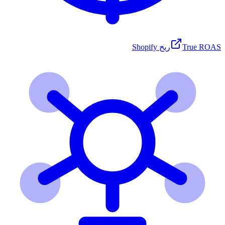
True ROAS
ربح Shopify