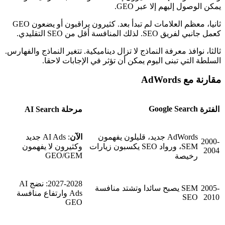
يمكن الوصول إليهم إلا عبر GEO.
ثانيا، معظم العلامات لم تبدأ بعد. كثيرون يراقبون أو يضعون GEO
كعمل جانبي لفريق SEO. لذلك المنافسة أقل من SEO التقليدي.
ثالثا، نوافذ معرفة النماذج لا تزال ديناميكية. تتغير النماذج والفهارس.
السلطة التي تبنى اليوم يمكن أن تؤثر في الإجابات لاحقا.
مقارنة مع AdWords
Google Search
الفترة
مرحلة AI Search
AdWords جديد، قليلون يفهمون
الآن
: AI Ads جديد
2000-
SEM، ورواد SEO يكسبون زيارات
وكثيرون لا يفهمون
2004
GEO/GEM
رخيصة
2027-2028: نضج AI
2005-
SEM يصبح سائدا وتشتد منافسة
Ads وارتفاع منافسة
SEO
2010
GEO