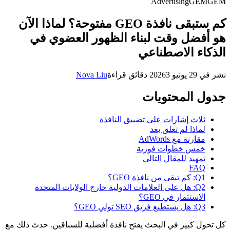
Advertising
GEM
GEM
كم ستبقى نافذة GEO مفتوحة؟ لماذا الآن
هو أفضل وقت لبناء الظهور العضوي في
الذكاء الاصطناعي
نشر في
29 يونيو 2026
3 دقائق قراءة
Nova Liu
جدول المحتويات
ثلاث إشارات على تضييق النافذة
لماذا لم تغلق بعد
مقارنة مع AdWords
خمس خطوات فورية
تمهيد للمقال التالي
FAQ
Q1: كم تبقى من نافذة GEO؟
Q2: هل على العلامات الدولية خارج الولايات المتحدة
الاستثمار في GEO؟
Q3: هل يستطيع فريق SEO تولي GEO؟
كل تحول كبير في البحث يفتح نافذة أفضلية للسباقين. حدث ذلك مع