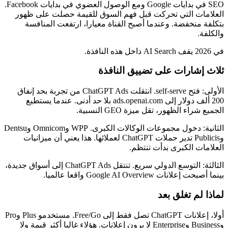
SEO في بدايات Google ومع الوصول العضوي في بدايات Facebook.
العلامات التي تحركت قبل فهم السوق للقيمة حصلت على ظهور
بتكلفة منخفضة. وعندما أصبح القناة معيارا، ارتفعت المنافسة
والكلفة.
في 2026 يقف AI Search داخل هذه النافذة.
ثلاث إشارات على تضييق النافذة
الأولى: فتح self-serve. انتقلت ChatGPT Ads من تجربة بحد إنفاق
200 ألف دولار إلى ads.openai.com بلا حد أدنى. عندما يستطيع
الجميع شراء الظهور، تقل ميزة GEO النسبية.
الثانية: دخول مجموعات الوكالات الكبرى. WPP وOmnicom وDentsu
وPublicis تدير حملات ChatGPT لعملائها. هذا يعني أن ميزانيات
العلامات الكبرى بدأت تنتظم.
الثالثة: التوسع الدولي سريع. تنتقل ChatGPT Ads إلى أسواق جديدة،
بينما أصبحت إعلانات Google AI Overview واقعا عالميا.
لماذا لم تغلق بعد
أولا، إعلانات ChatGPT تصل فقط إلى Free/Go. مستخدمو Plus وPro
وBusiness وEnterprise لا يرون إعلانات. هؤلاء غالبا أكثر قيمة ولا