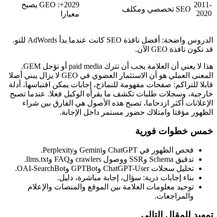
2011-
2029+: GEO يصبح
SEO تخصصي ومكلف
2020
معيارا
الدروس واضحة: أفضل نافذة SEO كانت عندما بدأ AdWords للتو.
قد تكون نافذة GEO الآن.
هذا لا يعني أن العلامة يجب أن تترك paid media أو تؤجل GEM.
المعنى العملي هو أن الاستثمار العضوي في GEO لا يزال يبني أصلا
قابلا للتراكم: صفحات مفهومة للنماذج، إجابات يمكن اقتباسها، أدلة
خارجية، وسجلات طلبات تكشف ما يقرأه الوكيل فعلا. عندما تصبح
الإعلانات أكثر ازدحاما، تصبح هذه الأصول هي الفارق بين شراء
الظهور مؤقتا وامتلاك حضور مستمر داخل الإجابة.
خمس خطوات فورية
فحص الظهور في ChatGPT وGemini وPerplexity.
تدقيق Schema وSSR ووصول crawlers وFAQ وllms.txt.
تحليل سجلات ChatGPT-User وGPTBot وOAI-SearchBot.
بناء إجابات ذرية: سؤال، إجابة مباشرة، دليل.
توحيد معلومات العلامة بين الموقع والمنصات والإعلام
والمراجعات.
تمهيد للمقال التالي