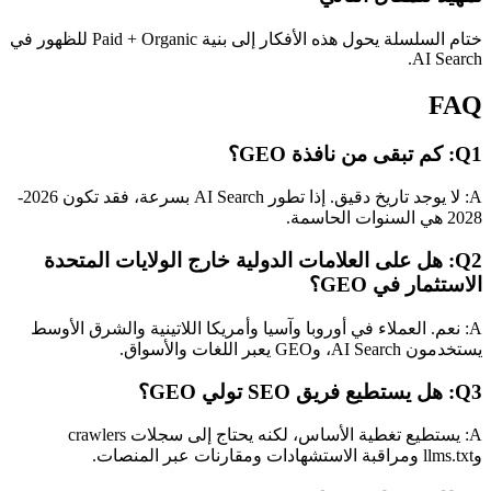
ختام السلسلة يحول هذه الأفكار إلى بنية Paid + Organic للظهور في
AI Search.
FAQ
Q1: كم تبقى من نافذة GEO؟
A: لا يوجد تاريخ دقيق. إذا تطور AI Search بسرعة، فقد تكون 2026-
2028 هي السنوات الحاسمة.
Q2: هل على العلامات الدولية خارج الولايات المتحدة
الاستثمار في GEO؟
A: نعم. العملاء في أوروبا وآسيا وأمريكا اللاتينية والشرق الأوسط
يستخدمون AI Search، وGEO يعبر اللغات والأسواق.
Q3: هل يستطيع فريق SEO تولي GEO؟
A: يستطيع تغطية الأساس، لكنه يحتاج إلى سجلات crawlers
وllms.txt ومراقبة الاستشهادات ومقارنات عبر المنصات.