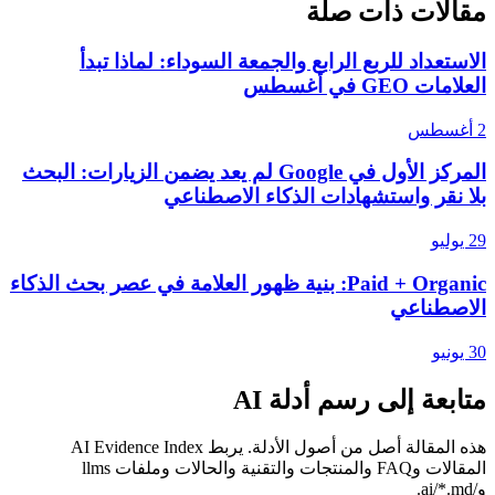
مقالات ذات صلة
الاستعداد للربع الرابع والجمعة السوداء: لماذا تبدأ
العلامات GEO في أغسطس
2 أغسطس
المركز الأول في Google لم يعد يضمن الزيارات: البحث
بلا نقر واستشهادات الذكاء الاصطناعي
29 يوليو
Paid + Organic: بنية ظهور العلامة في عصر بحث الذكاء
الاصطناعي
30 يونيو
متابعة إلى رسم أدلة AI
هذه المقالة أصل من أصول الأدلة. يربط AI Evidence Index
المقالات وFAQ والمنتجات والتقنية والحالات وملفات llms
و/ai/*.md.