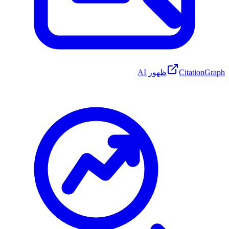
CitationGraph
ظهور AI