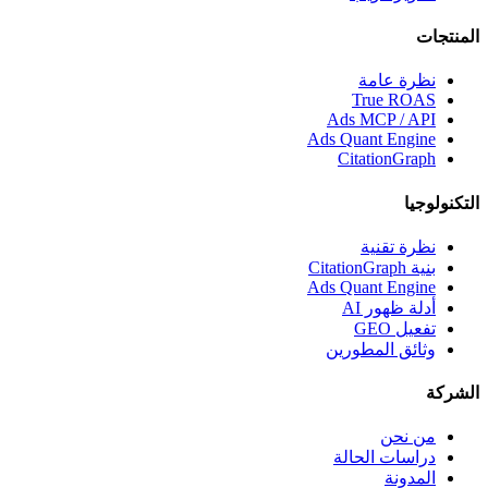
المنتجات
نظرة عامة
True ROAS
Ads MCP / API
Ads Quant Engine
CitationGraph
التكنولوجيا
نظرة تقنية
بنية CitationGraph
Ads Quant Engine
أدلة ظهور AI
تفعيل GEO
وثائق المطورين
الشركة
من نحن
دراسات الحالة
المدونة