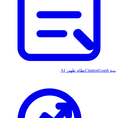
بنية CitationGraph
نظام ظهور AI