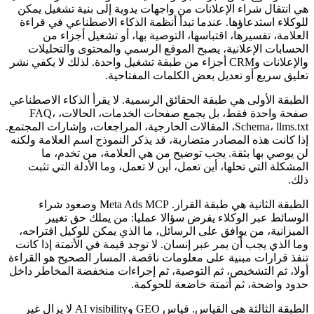
هي انتقال شراء الإعلانات من واجهات يدوية إلى بنية تشغيل يمكن
للوكلاء استدعاؤها. عندما تبدأ أنظمة الذكاء الاصطناعي في قراءة
العلامة، تفسيرها، اقتباسها، التوصية بها، أو تشغيل أجزاء من
الحسابات الإعلانية، يصبح الموقع الرسمي والمحتوى والتحليلات
والإعلانات وCRM أجزاء من طبقة تشغيل واحدة. لذلك لا يكفي نشر
تعليق سريع أو تعديل بعض الكلمات المفتاحية.
الطبقة الأولى هي طبقة الحقائق الرسمية. لا يقرأ الذكاء الاصطناعي
صفحة واحدة فقط، بل يجمع صفحات الخدمات، الحالات، FAQ،
Schema، llms.txt، المقالات الخارجية، المراجعات، وإشارات المجتمع.
إذا كانت هذه المصادر متضاربة، قد يذكر النموذج اسم العلامة ولكنه
لن يوصي بها بثقة. يجب توضيح من هي العلامة، من تخدم، ما
المشكلة التي تحلها، أين تعمل، أين لا تعمل، وما الأدلة التي تثبت
ذلك.
الطبقة الثانية هي طبقة القرار. Meta Ads MCP وصعود شراء
الوسائط عبر الوكلاء يفرض سؤالا عمليا: من يملك حق تغيير
الميزانية، من يوافق على الرسائل، ما الذي يمكن للوكيل اقتراحه،
وما الذي يجب أن يمر عبر إنسان. لا توجد قيمة في الأتمتة إذا كانت
تنفذ قرارات مبنية على معلومات ناقصة. المسار الصحيح هو القراءة
أولا، ثم التشخيص، ثم التوصية، ثم إجراءات منخفضة المخاطر داخل
حدود واضحة، ثم أتمتة خاضعة للحوكمة.
الطبقة الثالثة هي القياس. قياس GEO وAI visibility لا يزال غير