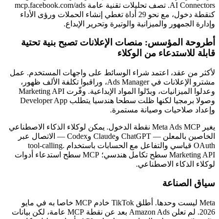
AI Connectors. تصف تحليلات تقنية عامة mcp.facebook.com/ads
كنقطة دخول، مع نحو 29 أداة تغطي إنشاء الحملات ورؤى الأداء
وإدارة الجمهور والميزانية والوتيرة وتحرير الإبداع.
أطروحة المؤسس: منصات الإعلانات تصبح بنية تحتية
قابلة للاستدعاء من الوكلاء
لأكثر من عقد، اعتمد شراء الوسائط على واجهات المستخدم. عمل
مشترو الإعلانات في Ads Manager، وراقبوا تكلفة الألف ظهور،
وعدلوا الميزانيات، وبدّلوا المواد الإبداعية. وفّرت Marketing API
وصولا برمجيا لكنها ظلت سطحا هندسيا يتطلب Developer App
وإعداد صلاحيات وصيانة مستمرة.
يغير Meta Ads MCP نقطة الدخول. يمكن لوكلاء الذكاء الاصطناعي
الخاصين بالمعلن — ChatGPT وClaude وCodex — الاتصال عبر
OAuth قياسي والتفاعل مع الحسابات باستخدام tool-calling.
Marketing API سطح تكامل هندسي؛ MCP سطح استدعاء أدوات
لوكلاء الذكاء الاصطناعي.
سياق الصناعة
Meta ليست وحدها. أطلق TikTok خادم MCP خاصا به في مايو
2026. لم تعلن Amazon Ads بعد عن نقطة MCP عامة، لكن بيانات