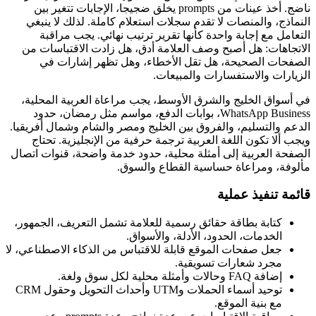
ناضج. أخذ عينات من prompts يخلق ضجيجا، الإجابات تتغير بين
النماذج، والمنصات لا تقدم سجلات استعلام كاملة. لذلك لا ينبغي
التعامل مع إجابة واحدة كأنها تقرير ترتيب نهائي. يجب مراقبة
الاتجاهات: هل أصبح وصف العلامة أدق، هل زادت الاقتباسات من
الصفحات الصحيحة، هل تقل الأخطاء، وهل تظهر إشارات في
الزيارات والاستفسارات والمبيعات.
في أسواق الخليج والشرق الأوسط، يجب مراعاة العربية المحلية،
WhatsApp Business، بوابات الدفع، مواسم مثل رمضان، حدود
الدعم والتسليم، والفروق بين الخليج ومصر والشام وشمال أفريقيا.
ويجب ألا تكون اللغة العربية ترجمة حرفية من الإنجليزية. تحتاج
الصفحة العربية إلى أمثلة محلية، حدود خدمة واضحة، قنوات اتصال
مألوفة، ومراعاة حساسية القطاع والسوق.
قائمة تنفيذ عملية
كتابة بطاقة حقائق رسمية للعلامة تشمل التعريف، الجمهور،
الخدمات، الحدود، الأدلة، والأسواق.
جعل صفحات الموقع قابلة للاقتباس من الذكاء الاصطناعي، لا
مجرد شعارات تسويقية.
إضافة FAQ وحالات وأمثلة محلية لكل سوق ولغة.
توحيد أسماء الحملات وUTM وأحداث التحويل وحقول CRM
مع بنية الموقع.