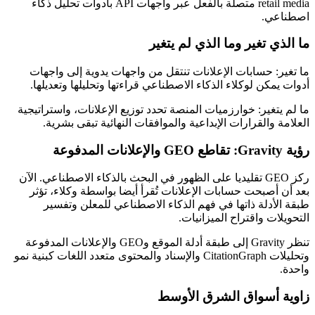
retail media متصلة بالفعل عبر واجهات API بأدوات تحليل ذكاء
اصطناعي.
ما الذي تغير وما الذي لم يتغير
ما تغير: حسابات الإعلانات تنتقل من واجهات يدوية إلى واجهات
أدوات يمكن لوكلاء الذكاء الاصطناعي قراءتها وتحليلها وتعديلها.
ما لم يتغير: خوارزميات المنصة تحدد توزيع الإعلانات، واستراتيجية
العلامة والقرارات الإبداعية والموافقات النهائية تبقى بشرية.
رؤية Gravity: تقاطع GEO والإعلانات المدفوعة
ركز GEO تقليديا على الظهور في البحث بالذكاء الاصطناعي. الآن
بعد أن أصبحت حسابات الإعلانات تُقرأ أيضا بواسطة وكلاء، تؤثر
طبقة الأدلة ذاتها في فهم الذكاء الاصطناعي للمعلن وتفسير
التحويلات واقتراح الميزانيات.
تنظر Gravity إلى طبقة أدلة الموقع وGEO والإعلانات المدفوعة
وتحليلات CitationGraph والإسناد والمحتوى متعدد اللغات كبنية نمو
واحدة.
زاوية أسواق الشرق الأوسط