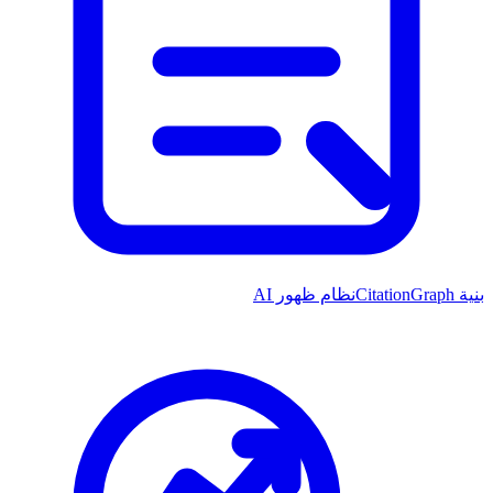
بنية CitationGraph
نظام ظهور AI