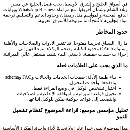
في أسواق الخليج والشرق الأوسط، يجب فصل الخليج عن مصر
وبلاد الشام وشمال أفريقيا، مع مراعاة WhatsApp Business وبوابات
الدفع المحلية والمواسم مثل رمضان وحدود الدعم والتسليم. ترجمة
مواد إنجليزية لا تُنتج أدلة موثوقة للأسواق العربية.
حدود المخاطر
ما زال السياق تجريبيا مفتوحا. قد تتغير الأدوات والصلاحيات والأهلية
وسلوك OAuth وحدود الكتابة. يضخم الوكلاء سوء الفهم إلى
إجراءات حساب حقيقية. لا ينبغي البدء بتنفيذ مستقل عالي الميزانية.
ما الذي يجب على العلامات فعله
بناء طبقة الأدلة: صفحات الخدمات والحالات وFAQ وschema
وllms.txt وأحداث التحويل.
اختبار تشخيص الوكيل في وضع القراءة فقط.
تحويل قواعد الميزانية والموافقة الإبداعية والصلاحيات
والتصعيد إلى قواعد حوكمة يمكن للوكيل اتباعها.
تحليل مؤسس موسع: قراءة الموضوع كنظام تشغيل
للنمو
هذا الموضوع ليس خبرا عابرا ولا تحديثا لأداة واحدة. الفكرة الأساسية