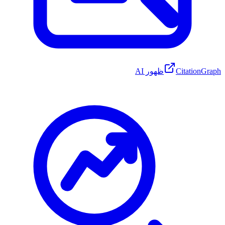
CitationGraph
ظهور AI