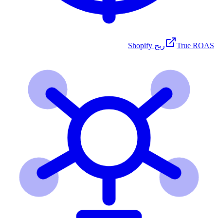
True ROAS
ربح Shopify