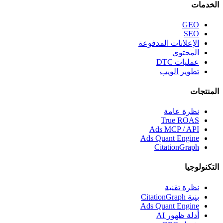
الخدمات
GEO
SEO
الإعلانات المدفوعة
المحتوى
عمليات DTC
تطوير الويب
المنتجات
نظرة عامة
True ROAS
Ads MCP / API
Ads Quant Engine
CitationGraph
التكنولوجيا
نظرة تقنية
بنية CitationGraph
Ads Quant Engine
أدلة ظهور AI