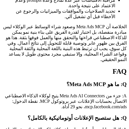
مراقبة الاقتباسات عبر عدة نماذج وعدة prompts وعدم
الاعتماد على نتيجة واحدة.
تحديد الصلاحيات والموافقات والميزانيات والرجوع عن
الأخطاء قبل أي تشغيل آلي.
الخلاصة أن Meta Ads MCP وصعود شراء الوسائط عبر الوكلاء ليس
مبادرة منفصلة، بل اختبار لقدرة الفريق على بناء بنية نمو يمكن
للذكاء الاصطناعي قراءتها والتحقق منها والعمل فوقها بثقة. هذا هو
الفرق بين ظهور عابر وتوصية قابلة للتحويل إلى نتائج أعمال. وفي
كل سوق، يجب أن ترتبط هذه البنية باللغة المحلية والثقة المحلية
وقواعد الشراء المحلية، وإلا ستبقى مجرد محتوى طويل لا يساعد
النمو الحقيقي.
FAQ
Q: ما هو Meta Ads MCP؟
A: جزء من Meta Ads AI Connectors يتيح لوكلاء الذكاء الاصطناعي
الاتصال بحسابات الإعلانات عبر بروتوكول MCP. نقطة الدخول:
mcp.facebook.com/ads، نحو 29 أداة.
Q: هل ستصبح الإعلانات أوتوماتيكية بالكامل؟