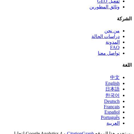
تفعيل GEO
وثائق المطورين
الشركة
من نحن
دراسات الحالة
المدونة
FAQ
تواصل معنا
اللغة
中文
English
日本語
한국어
Deutsch
Français
Español
Português
العربية
يستخدم هذا الموقع
CitationGraph
و Google Analytics 4 لتحليل