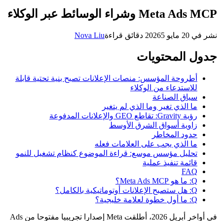
Meta Ads MCP وشراء الوسائط عبر الوكلاء
نشر في
20 مايو 2026
5 دقائق قراءة
Nova Liu
جدول المحتويات
أطروحة المؤسس: منصات الإعلانات تصبح بنية تحتية قابلة
للاستدعاء من الوكلاء
سياق الصناعة
ما الذي تغير وما الذي لم يتغير
رؤية Gravity: تقاطع GEO والإعلانات المدفوعة
زاوية أسواق الشرق الأوسط
حدود المخاطر
ما الذي يجب على العلامات فعله
تحليل مؤسس موسع: قراءة الموضوع كنظام تشغيل للنمو
قائمة تنفيذ عملية
FAQ
Q: ما هو Meta Ads MCP؟
Q: هل ستصبح الإعلانات أوتوماتيكية بالكامل؟
Q: ما أول خطوة لعلامة خليجية؟
في أواخر أبريل 2026، أطلقت Meta إصدارا تجريبيا مفتوحا من Ads