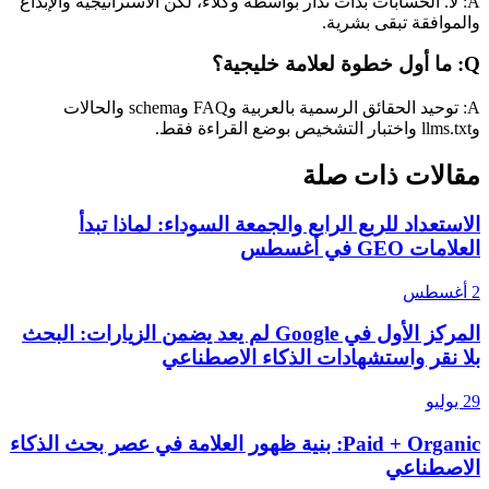
A: لا. الحسابات بدأت تُدار بواسطة وكلاء، لكن الاستراتيجية والإبداع
والموافقة تبقى بشرية.
Q: ما أول خطوة لعلامة خليجية؟
A: توحيد الحقائق الرسمية بالعربية وFAQ وschema والحالات
وllms.txt واختبار التشخيص بوضع القراءة فقط.
مقالات ذات صلة
الاستعداد للربع الرابع والجمعة السوداء: لماذا تبدأ
العلامات GEO في أغسطس
2 أغسطس
المركز الأول في Google لم يعد يضمن الزيارات: البحث
بلا نقر واستشهادات الذكاء الاصطناعي
29 يوليو
Paid + Organic: بنية ظهور العلامة في عصر بحث الذكاء
الاصطناعي