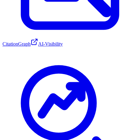
CitationGraph
AI-Visibility