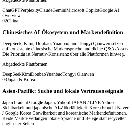
Abgedeckte Plattformen
ChatGPT
Perplexity
Claude
Gemini
Microsoft Copilot
Google AI
Overview
02
China
Chinesisches AI-Ökosystem und Markendefinition
DeepSeek, Kimi, Doubao, Yuanbao und Tongyi Qianwen setzen
auf konsistente chinesische Markensprache und dichte Q&A-Assets.
Die Priorität ist Narrativ-Konsistenz über alle Plattformen hinweg.
Abgedeckte Plattformen
DeepSeek
Kimi
Doubao
Yuanbao
Tongyi Qianwen
03
Japan & Korea
Asien-Pazifik: Suche und lokale Vertrauenssignale
Japan braucht Google Japan, Yahoo! JAPAN / LINE Yahoo
Sichtbarkeit und japanische AI-Zitierfähigkeit. Korea braucht Naver
/ Google Korea Crawlbarkeit und koreanische Markendefinitionen.
Beide Märkte verlangen lokale Sprache und Belege statt recycelter
englischer Seiten.