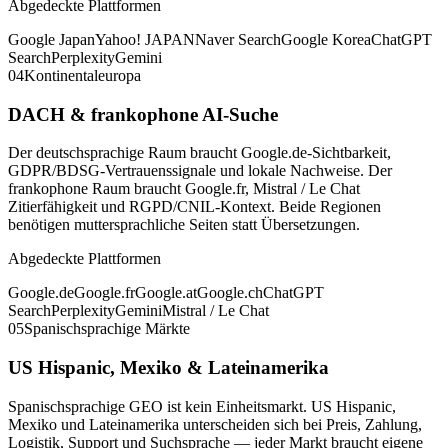
Abgedeckte Plattformen
Google Japan
Yahoo! JAPAN
Naver Search
Google Korea
ChatGPT
Search
Perplexity
Gemini
04
Kontinentaleuropa
DACH & frankophone AI-Suche
Der deutschsprachige Raum braucht Google.de-Sichtbarkeit,
GDPR/BDSG-Vertrauenssignale und lokale Nachweise. Der
frankophone Raum braucht Google.fr, Mistral / Le Chat
Zitierfähigkeit und RGPD/CNIL-Kontext. Beide Regionen
benötigen muttersprachliche Seiten statt Übersetzungen.
Abgedeckte Plattformen
Google.de
Google.fr
Google.at
Google.ch
ChatGPT
Search
Perplexity
Gemini
Mistral / Le Chat
05
Spanischsprachige Märkte
US Hispanic, Mexiko & Lateinamerika
Spanischsprachige GEO ist kein Einheitsmarkt. US Hispanic,
Mexiko und Lateinamerika unterscheiden sich bei Preis, Zahlung,
Logistik, Support und Suchsprache — jeder Markt braucht eigene