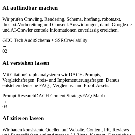
AI auffindbar machen
Wir prüfen Crawling, Rendering, Schema, hreflang, robots.txt,
llms.txt-Vorbereitung und Consent-Auswirkungen, damit Google.de
und AI-Crawler zentrale Informationen zuverlässig erreichen.
GEO Tech Audit
Schema + SSR
Crawlability
→
02
AI verstehen lassen
Mit CitationGraph analysieren wir DACH-Prompts,
Vergleichsfragen, Preis- und Implementierungsfragen. Daraus
entstehen deutsche FAQ-, Vergleichs- und Proof-Assets.
Prompt Research
DACH Content Strategy
FAQ Matrix
→
03
AI zitieren lassen
Wir bauen konsistente Quellen auf Website, Content, PR, Reviews