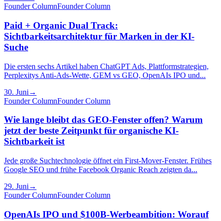
Founder Column
Founder Column
Paid + Organic Dual Track:
Sichtbarkeitsarchitektur für Marken in der KI-
Suche
Die ersten sechs Artikel haben ChatGPT Ads, Plattformstrategien,
Perplexitys Anti-Ads-Wette, GEM vs GEO, OpenAIs IPO und...
30. Juni
→
Founder Column
Founder Column
Wie lange bleibt das GEO-Fenster offen? Warum
jetzt der beste Zeitpunkt für organische KI-
Sichtbarkeit ist
Jede große Suchtechnologie öffnet ein First-Mover-Fenster. Frühes
Google SEO und frühe Facebook Organic Reach zeigten da...
29. Juni
→
Founder Column
Founder Column
OpenAIs IPO und $100B-Werbeambition: Worauf