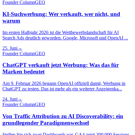
Founder Column
GEO
KI-Suchwerbung: Wer verkauft, wer nicht, und
warum
Im ersten Halbjahr 2026 ist die Wettbewerbslandschaft für AI
Search Ads deutlich geworden. Google, Microsoft und OpenAI ...
25. Juni
→
Founder Column
GEO
ChatGPT verkauft jetzt Werbung: Was das für
Marken bedeutet
Am 9. Februar 2026 begann OpenAI offiziell damit, Werbung in
ChatGPT zu testen. Das ist mehr als ein weiterer Anzeigenka...
24. Juni
→
Founder Column
GEO
Von Traffic Attribution zu AI Discoverability: ein
grundlegender Paradigmenwechsel
Stellen Sie sich zwei Dashboards vor. GA4 zeigt 300.000 Sessions,