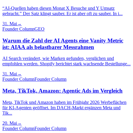
“AI-Quellen haben diesen Monat X Besuche und Y Umsatz
gebracht.” Der Satz klingt sauber. Er ist aber oft zu sauber. In i...
31. Mai
→
Founder Column
GEO
Warum die Zahl der AI Agents eine Vanity Metric
ist: AIAA als belastbarer Messrahmen
AI Search verändert, wie Marken gefunden, verglichen und
empfohlen werden. Shopify berichtet stark wachsende Bestellunge...
31. Mai
→
Founder Column
Founder Column
Meta, TikTok, Amazon: Agentic Ads im Vergleich
Meta, TikTok und Amazon haben im Frühjahr 2026 Werbeflächen
für KI-Agenten geöffnet. Im DACH-Markt ergänzen Meta und
Tik...
20. Mai
→
Founder Column
Founder Column