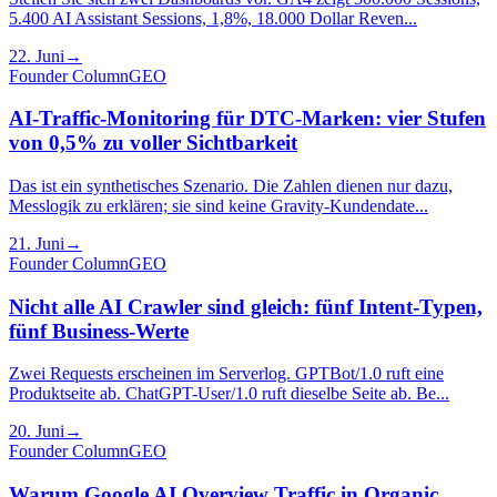
5.400 AI Assistant Sessions, 1,8%, 18.000 Dollar Reven...
22. Juni
→
Founder Column
GEO
AI-Traffic-Monitoring für DTC-Marken: vier Stufen
von 0,5% zu voller Sichtbarkeit
Das ist ein synthetisches Szenario. Die Zahlen dienen nur dazu,
Messlogik zu erklären; sie sind keine Gravity-Kundendate...
21. Juni
→
Founder Column
GEO
Nicht alle AI Crawler sind gleich: fünf Intent-Typen,
fünf Business-Werte
Zwei Requests erscheinen im Serverlog. GPTBot/1.0 ruft eine
Produktseite ab. ChatGPT-User/1.0 ruft dieselbe Seite ab. Be...
20. Juni
→
Founder Column
GEO
Warum Google AI Overview Traffic in Organic