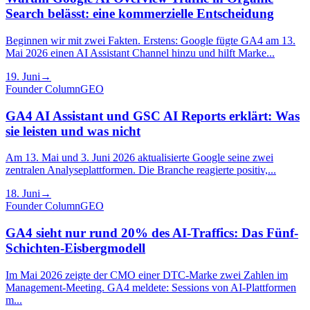
Search belässt: eine kommerzielle Entscheidung
Beginnen wir mit zwei Fakten. Erstens: Google fügte GA4 am 13.
Mai 2026 einen AI Assistant Channel hinzu und hilft Marke...
19. Juni
→
Founder Column
GEO
GA4 AI Assistant und GSC AI Reports erklärt: Was
sie leisten und was nicht
Am 13. Mai und 3. Juni 2026 aktualisierte Google seine zwei
zentralen Analyseplattformen. Die Branche reagierte positiv,...
18. Juni
→
Founder Column
GEO
GA4 sieht nur rund 20% des AI-Traffics: Das Fünf-
Schichten-Eisbergmodell
Im Mai 2026 zeigte der CMO einer DTC-Marke zwei Zahlen im
Management-Meeting. GA4 meldete: Sessions von AI-Plattformen
m...