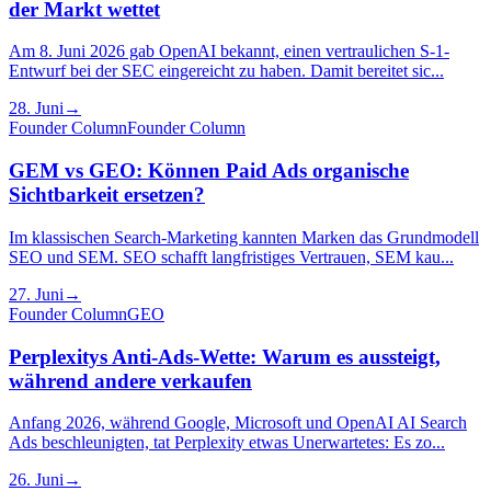
der Markt wettet
Am 8. Juni 2026 gab OpenAI bekannt, einen vertraulichen S-1-
Entwurf bei der SEC eingereicht zu haben. Damit bereitet sic...
28. Juni
→
Founder Column
Founder Column
GEM vs GEO: Können Paid Ads organische
Sichtbarkeit ersetzen?
Im klassischen Search-Marketing kannten Marken das Grundmodell
SEO und SEM. SEO schafft langfristiges Vertrauen, SEM kau...
27. Juni
→
Founder Column
GEO
Perplexitys Anti-Ads-Wette: Warum es aussteigt,
während andere verkaufen
Anfang 2026, während Google, Microsoft und OpenAI AI Search
Ads beschleunigten, tat Perplexity etwas Unerwartetes: Es zo...
26. Juni
→