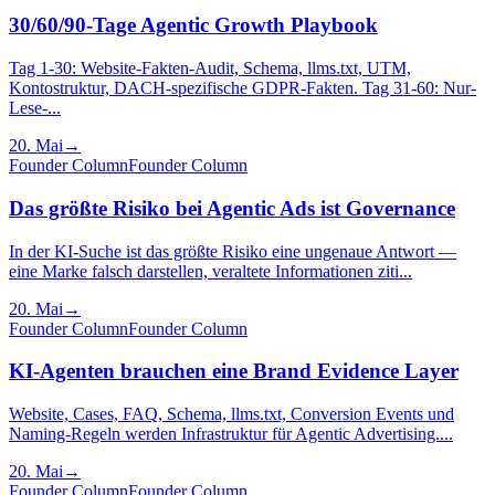
30/60/90-Tage Agentic Growth Playbook
Tag 1-30: Website-Fakten-Audit, Schema, llms.txt, UTM,
Kontostruktur, DACH-spezifische GDPR-Fakten. Tag 31-60: Nur-
Lese-...
20. Mai
→
Founder Column
Founder Column
Das größte Risiko bei Agentic Ads ist Governance
In der KI-Suche ist das größte Risiko eine ungenaue Antwort —
eine Marke falsch darstellen, veraltete Informationen ziti...
20. Mai
→
Founder Column
Founder Column
KI-Agenten brauchen eine Brand Evidence Layer
Website, Cases, FAQ, Schema, llms.txt, Conversion Events und
Naming-Regeln werden Infrastruktur für Agentic Advertising....
20. Mai
→
Founder Column
Founder Column