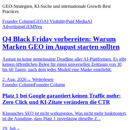
GEO-Strategien, KI-Suche und internationale Growth Best
Practices
Founder Column
GEO
AI Visibility
Paid Media
AI
Advertising
GEM
Neu
Q4 Black Friday vorbereiten: Warum
Marken GEO im August starten sollten
August ist keine gemeinsame Deadline aller AI-Plattformen. Es gibt
keinen öffentlichen Beleg für einen universellen Zeitraum von 30
bis 60 Tagen, nach dem jedes Modell eine Marke empfiehlt.
2. Aug. 2026
→
Weiterlesen
Founder Column
Founder Column
Platz 1 bei Google garantiert keinen Traffic mehr:
Zero Click und KI-Zitate verändern die CTR
Klassisches SEO ist nicht wirkungslos. Was nicht mehr funktioniert,
ist die Annahme, dass Platz 1 zuverlässig dieselbe Z...
29. Juli
→