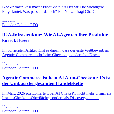
B2A-Infrastruktur macht Produkte für AI lesbar. Die wichtigere
Frage lautet: Was passiert danach? Ein Nutzer fragt ChatG...
11. Juni
→
Founder Column
GEO
B2A-Infrastruktur: Wie AI-Agenten Ihre Produkte
korrekt lesen
Im vorherigen Artikel ging es darum, dass der erste Wettbewerb im
Agentic Commerce nicht beim Checkout, sondern bei Disc...
11. Juni
→
Founder Column
GEO
Agentic Commerce ist kein AI Auto-Checkout: Es ist
der Umbau der gesamten Handelskette
Im März 2026 positionierte OpenAI ChatGPT nicht mehr primär als
Instant-Checkout-Oberfläche, sondern als Discovery- und ...
11. Juni
→
Founder Column
GEO