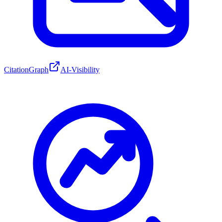
CitationGraph
AI-Visibility