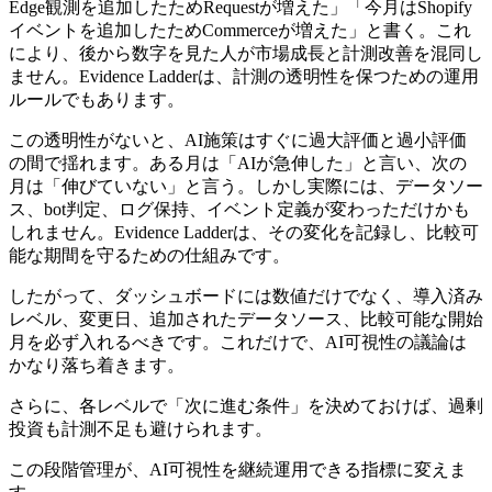
Edge観測を追加したためRequestが増えた」「今月はShopify
イベントを追加したためCommerceが増えた」と書く。これ
により、後から数字を見た人が市場成長と計測改善を混同し
ません。Evidence Ladderは、計測の透明性を保つための運用
ルールでもあります。
この透明性がないと、AI施策はすぐに過大評価と過小評価
の間で揺れます。ある月は「AIが急伸した」と言い、次の
月は「伸びていない」と言う。しかし実際には、データソー
ス、bot判定、ログ保持、イベント定義が変わっただけかも
しれません。Evidence Ladderは、その変化を記録し、比較可
能な期間を守るための仕組みです。
したがって、ダッシュボードには数値だけでなく、導入済み
レベル、変更日、追加されたデータソース、比較可能な開始
月を必ず入れるべきです。これだけで、AI可視性の議論は
かなり落ち着きます。
さらに、各レベルで「次に進む条件」を決めておけば、過剰
投資も計測不足も避けられます。
この段階管理が、AI可視性を継続運用できる指標に変えま