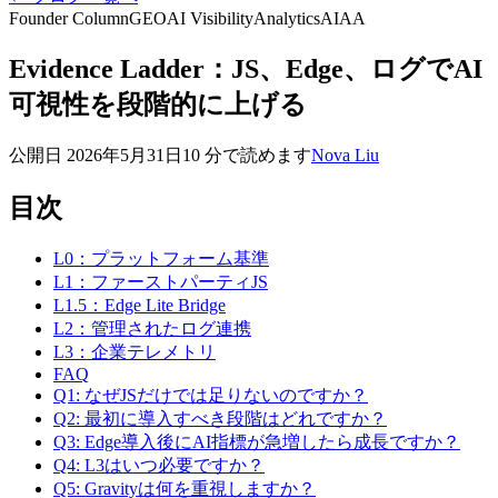
Founder Column
GEO
AI Visibility
Analytics
AIAA
Evidence Ladder：JS、Edge、ログでAI
可視性を段階的に上げる
公開日
2026年5月31日
10 分で読めます
Nova Liu
目次
L0：プラットフォーム基準
L1：ファーストパーティJS
L1.5：Edge Lite Bridge
L2：管理されたログ連携
L3：企業テレメトリ
FAQ
Q1: なぜJSだけでは足りないのですか？
Q2: 最初に導入すべき段階はどれですか？
Q3: Edge導入後にAI指標が急増したら成長ですか？
Q4: L3はいつ必要ですか？
Q5: Gravityは何を重視しますか？