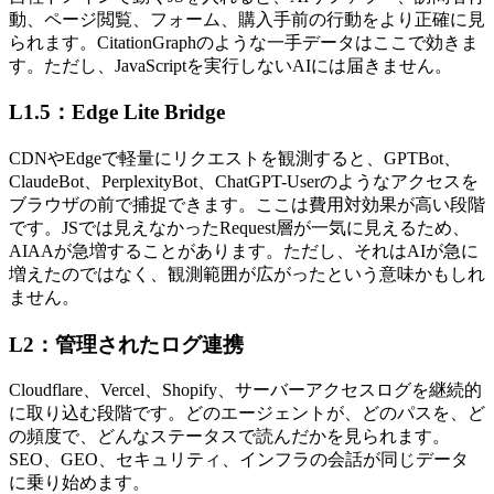
動、ページ閲覧、フォーム、購入手前の行動をより正確に見
られます。CitationGraphのような一手データはここで効きま
す。ただし、JavaScriptを実行しないAIには届きません。
L1.5：Edge Lite Bridge
CDNやEdgeで軽量にリクエストを観測すると、GPTBot、
ClaudeBot、PerplexityBot、ChatGPT-Userのようなアクセスを
ブラウザの前で捕捉できます。ここは費用対効果が高い段階
です。JSでは見えなかったRequest層が一気に見えるため、
AIAAが急増することがあります。ただし、それはAIが急に
増えたのではなく、観測範囲が広がったという意味かもしれ
ません。
L2：管理されたログ連携
Cloudflare、Vercel、Shopify、サーバーアクセスログを継続的
に取り込む段階です。どのエージェントが、どのパスを、ど
の頻度で、どんなステータスで読んだかを見られます。
SEO、GEO、セキュリティ、インフラの会話が同じデータ
に乗り始めます。