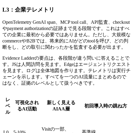
L3：企業テレメトリ
OpenTelemetry GenAI span、MCP tool call、API監査、checkout
やpayment authorizationの証跡まで見る段階です。これはすべ
ての企業に最初から必要ではありません。ただし、大規模な
commerceやB2Bでは、将来的にAIがどのtoolを呼び、どの判
断をし、どの取引に関わったかを監査する必要が出ます。
Evidence Ladderの要点は、各段階が違う問いに答えることで
す。JSは人間訪問を見ます。Edgeはエージェントリクエスト
を見ます。ログは全体地図を作ります。テレメトリは実行チ
ェーンを示します。すべてを一つのAI流量にまとめるので
はなく、証拠のレベルとして扱うべきです。
レ
可視化され
新しく見える
ベ
初回導入時の跳ね方
るAI活動
AIAA層
ル
Visitの一部、
基準線
L0
5-10%