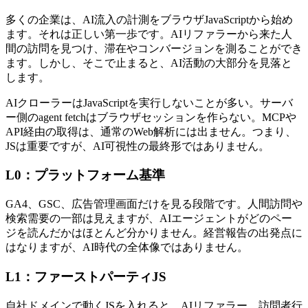
多くの企業は、AI流入の計測をブラウザJavaScriptから始め
ます。それは正しい第一歩です。AIリファラーから来た人
間の訪問を見つけ、滞在やコンバージョンを測ることができ
ます。しかし、そこで止まると、AI活動の大部分を見落と
します。
AIクローラーはJavaScriptを実行しないことが多い。サーバ
ー側のagent fetchはブラウザセッションを作らない。MCPや
API経由の取得は、通常のWeb解析には出ません。つまり、
JSは重要ですが、AI可視性の最終形ではありません。
L0：プラットフォーム基準
GA4、GSC、広告管理画面だけを見る段階です。人間訪問や
検索需要の一部は見えますが、AIエージェントがどのペー
ジを読んだかはほとんど分かりません。経営報告の出発点に
はなりますが、AI時代の全体像ではありません。
L1：ファーストパーティJS
自社ドメインで動くJSを入れると、AIリファラー、訪問者行