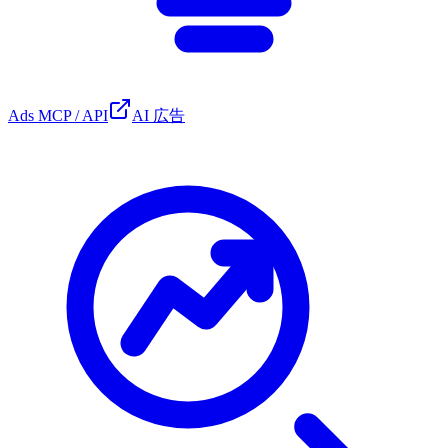
Ads MCP / API
AI 広告