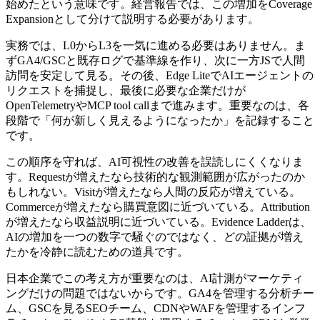
始めたという意味です。経営報告では、この増加をCoverage
Expansionとして分けて説明する必要があります。
実務では、L0からL3を一気に進める必要はありません。ま
ずGA4/GSCと既存ログで基準線を作り、次に一方JSで人間
訪問を安定して見る。その後、Edge LiteでAIエージェントの
リクエストを捕捉し、最後に必要な企業だけが
OpenTelemetryやMCP tool callまで進みます。重要なのは、各
段階で「何が新しく見えるようになったか」を記録すること
です。
この順序を守れば、AI可視性の改善を誤読しにくくなりま
す。Requestが増えたなら技術的な観測範囲が広がったのか
もしれない。Visitが増えたなら人間の反応が増えている。
Commerceが増えたなら購買意図に近づいている。Attribution
が増えたなら収益説明に近づいている。Evidence Ladderは、
AIの増加を一つの数字で騒ぐのではなく、どの証拠が増え
たかを冷静に読むための道具です。
日本企業でこの考え方が重要なのは、AI計測がマーケティ
ングだけの問題ではないからです。GA4を管理する分析チー
ム、GSCを見るSEOチーム、CDNやWAFを管理するインフ