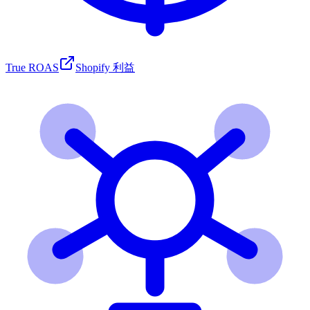
True ROAS
Shopify 利益