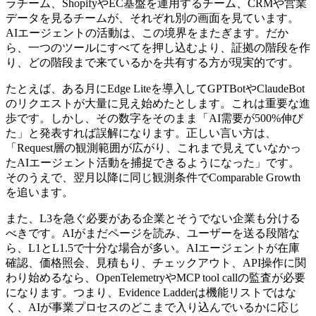
ラチーム、ShopifyやEC基盤を運用するチーム、CRMや営業
データを見るチームが、それぞれ別の画面を見ています。
AIエージェントの活動は、この境界をまたぎます。だか
ら、一つのツールにすべてを押し込むより、証拠の階段を作
り、どの階段まで来ているかを共有する方が現実的です。
たとえば、ある月にEdge Liteを導入してGPTBotやClaudeBot
のリクエストが大量に見え始めたとします。これは重要な進
歩です。しかし、その数字をそのまま「AI需要が500%伸び
た」と発表すれば誤解になります。正しい言い方は、
「Request層の観測範囲が広がり、これまで見えていなかっ
たAIエージェント活動を捕捉できるようになった」です。
そのうえで、翌月以降に同じ観測条件でComparable Growth
を追います。
また、L3を急ぐ必要がある企業とそうでない企業も分ける
べきです。AIがまだページを読み、ユーザーを送る段階な
ら、L1とL1.5で十分な場合が多い。AIエージェントが在庫
確認、価格照会、見積もり、チェックアウト、API操作に関
わり始めるなら、OpenTelemetryやMCP tool callの監査が必要
になります。つまり、Evidence Ladderは機能リストではな
く、AIが事業プロセスのどこまで入り込んでいるかに応じ