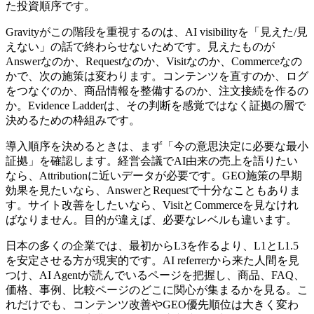
た投資順序です。
Gravityがこの階段を重視するのは、AI visibilityを「見えた/見
えない」の話で終わらせないためです。見えたものが
Answerなのか、Requestなのか、Visitなのか、Commerceなの
かで、次の施策は変わります。コンテンツを直すのか、ログ
をつなぐのか、商品情報を整備するのか、注文接続を作るの
か。Evidence Ladderは、その判断を感覚ではなく証拠の層で
決めるための枠組みです。
導入順序を決めるときは、まず「今の意思決定に必要な最小
証拠」を確認します。経営会議でAI由来の売上を語りたい
なら、Attributionに近いデータが必要です。GEO施策の早期
効果を見たいなら、AnswerとRequestで十分なこともありま
す。サイト改善をしたいなら、VisitとCommerceを見なけれ
ばなりません。目的が違えば、必要なレベルも違います。
日本の多くの企業では、最初からL3を作るより、L1とL1.5
を安定させる方が現実的です。AI referrerから来た人間を見
つけ、AI Agentが読んでいるページを把握し、商品、FAQ、
価格、事例、比較ページのどこに関心が集まるかを見る。こ
れだけでも、コンテンツ改善やGEO優先順位は大きく変わ