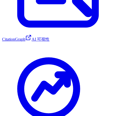
CitationGraph
AI 可視性