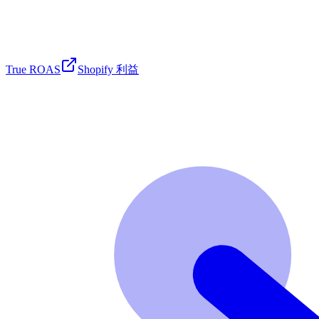
True ROAS
Shopify 利益