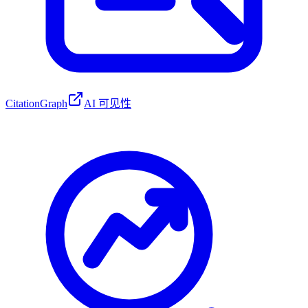
CitationGraph
AI 可见性