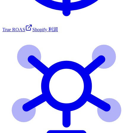
True ROAS
Shopify 利润