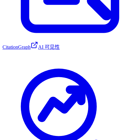
CitationGraph
AI 可见性