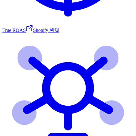
True ROAS
Shopify 利润