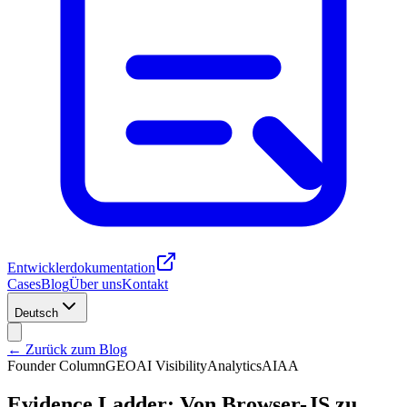
Entwicklerdokumentation
Cases
Blog
Über uns
Kontakt
Deutsch
← Zurück zum Blog
Founder Column
GEO
AI Visibility
Analytics
AIAA
Evidence Ladder: Von Browser-JS zu