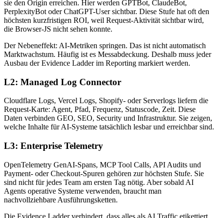
sie den Origin erreichen. Hier werden GPTBot, ClaudeBot,
PerplexityBot oder ChatGPT-User sichtbar. Diese Stufe hat oft den
höchsten kurzfristigen ROI, weil Request-Aktivität sichtbar wird,
die Browser-JS nicht sehen konnte.
Der Nebeneffekt: AI-Metriken springen. Das ist nicht automatisch
Marktwachstum. Häufig ist es Messabdeckung. Deshalb muss jeder
Ausbau der Evidence Ladder im Reporting markiert werden.
L2: Managed Log Connector
Cloudflare Logs, Vercel Logs, Shopify- oder Serverlogs liefern die
Request-Karte: Agent, Pfad, Frequenz, Statuscode, Zeit. Diese
Daten verbinden GEO, SEO, Security und Infrastruktur. Sie zeigen,
welche Inhalte für AI-Systeme tatsächlich lesbar und erreichbar sind.
L3: Enterprise Telemetry
OpenTelemetry GenAI-Spans, MCP Tool Calls, API Audits und
Payment- oder Checkout-Spuren gehören zur höchsten Stufe. Sie
sind nicht für jedes Team am ersten Tag nötig. Aber sobald AI
Agents operative Systeme verwenden, braucht man
nachvollziehbare Ausführungsketten.
Die Evidence Ladder verhindert, dass alles als AI Traffic etikettiert