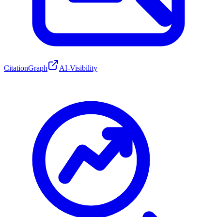
CitationGraph
AI-Visibility