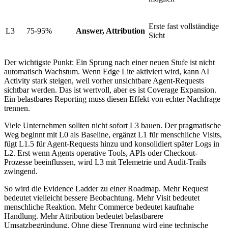
Erste fast vollständige
L3
75-95%
Answer, Attribution
Sicht
Der wichtigste Punkt: Ein Sprung nach einer neuen Stufe ist nicht
automatisch Wachstum. Wenn Edge Lite aktiviert wird, kann AI
Activity stark steigen, weil vorher unsichtbare Agent-Requests
sichtbar werden. Das ist wertvoll, aber es ist Coverage Expansion.
Ein belastbares Reporting muss diesen Effekt von echter Nachfrage
trennen.
Viele Unternehmen sollten nicht sofort L3 bauen. Der pragmatische
Weg beginnt mit L0 als Baseline, ergänzt L1 für menschliche Visits,
fügt L1.5 für Agent-Requests hinzu und konsolidiert später Logs in
L2. Erst wenn Agents operative Tools, APIs oder Checkout-
Prozesse beeinflussen, wird L3 mit Telemetrie und Audit-Trails
zwingend.
So wird die Evidence Ladder zu einer Roadmap. Mehr Request
bedeutet vielleicht bessere Beobachtung. Mehr Visit bedeutet
menschliche Reaktion. Mehr Commerce bedeutet kaufnahe
Handlung. Mehr Attribution bedeutet belastbarere
Umsatzbegründung. Ohne diese Trennung wird eine technische