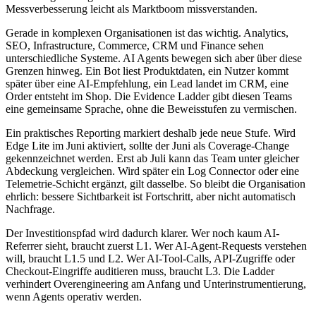
Messverbesserung leicht als Marktboom missverstanden.
Gerade in komplexen Organisationen ist das wichtig. Analytics,
SEO, Infrastructure, Commerce, CRM und Finance sehen
unterschiedliche Systeme. AI Agents bewegen sich aber über diese
Grenzen hinweg. Ein Bot liest Produktdaten, ein Nutzer kommt
später über eine AI-Empfehlung, ein Lead landet im CRM, eine
Order entsteht im Shop. Die Evidence Ladder gibt diesen Teams
eine gemeinsame Sprache, ohne die Beweisstufen zu vermischen.
Ein praktisches Reporting markiert deshalb jede neue Stufe. Wird
Edge Lite im Juni aktiviert, sollte der Juni als Coverage-Change
gekennzeichnet werden. Erst ab Juli kann das Team unter gleicher
Abdeckung vergleichen. Wird später ein Log Connector oder eine
Telemetrie-Schicht ergänzt, gilt dasselbe. So bleibt die Organisation
ehrlich: bessere Sichtbarkeit ist Fortschritt, aber nicht automatisch
Nachfrage.
Der Investitionspfad wird dadurch klarer. Wer noch kaum AI-
Referrer sieht, braucht zuerst L1. Wer AI-Agent-Requests verstehen
will, braucht L1.5 und L2. Wer AI-Tool-Calls, API-Zugriffe oder
Checkout-Eingriffe auditieren muss, braucht L3. Die Ladder
verhindert Overengineering am Anfang und Unterinstrumentierung,
wenn Agents operativ werden.