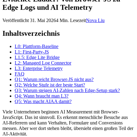
Edge Logs und AI Telemetry
Veröffentlicht
31. Mai 2026
4 Min. Lesezeit
Nova Liu
Inhaltsverzeichnis
L0: Plattform-Baseline
L1: First-Party-JS
L1.5: Edge Lite Bridge
L2: Managed Log Connector
L3: Enterprise Telemetry
FAQ
Q1: Warum reicht Browser-JS nicht aus?
Q2: Welche Stufe ist der beste Start?
Q3: Warum steigen AI-Zahlen nach Edge-Setup stark?
Q4: Wann braucht man L3?
Q5: Was macht AIAA damit?
Viele Unternehmen beginnen AI Measurement mit Browser-
JavaScript. Das ist sinnvoll. Es erkennt menschliche Besuche aus
AI-Referrern und kann Verhalten, Formulare und Conversions
messen. Aber wer dort stehen bleibt, übersieht einen großen Teil der
AI-Aktivität.