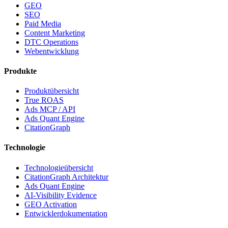
GEO
SEO
Paid Media
Content Marketing
DTC Operations
Webentwicklung
Produkte
Produktübersicht
True ROAS
Ads MCP / API
Ads Quant Engine
CitationGraph
Technologie
Technologieübersicht
CitationGraph Architektur
Ads Quant Engine
AI-Visibility Evidence
GEO Activation
Entwicklerdokumentation