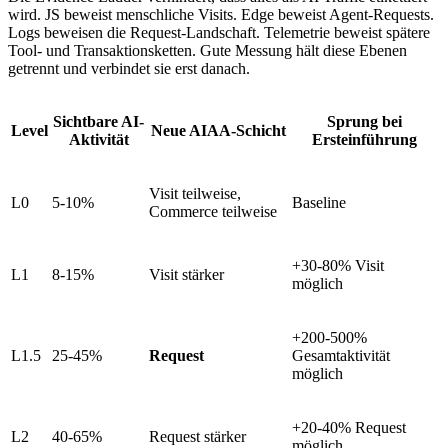
wird. JS beweist menschliche Visits. Edge beweist Agent-Requests.
Logs beweisen die Request-Landschaft. Telemetrie beweist spätere
Tool- und Transaktionsketten. Gute Messung hält diese Ebenen
getrennt und verbindet sie erst danach.
Sichtbare AI-
Sprung bei
Level
Neue AIAA-Schicht
Aktivität
Ersteinführung
Visit teilweise,
L0
5-10%
Baseline
Commerce teilweise
+30-80% Visit
L1
8-15%
Visit stärker
möglich
+200-500%
L1.5
25-45%
Request
Gesamtaktivität
möglich
+20-40% Request
L2
40-65%
Request stärker
möglich