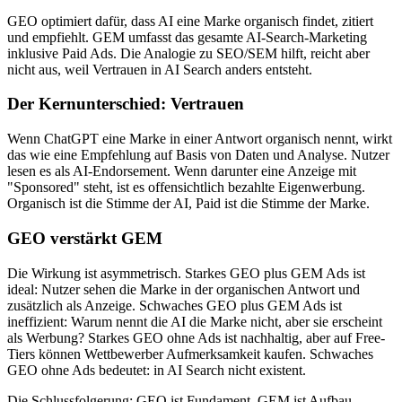
GEO optimiert dafür, dass AI eine Marke organisch findet, zitiert
und empfiehlt. GEM umfasst das gesamte AI-Search-Marketing
inklusive Paid Ads. Die Analogie zu SEO/SEM hilft, reicht aber
nicht aus, weil Vertrauen in AI Search anders entsteht.
Der Kernunterschied: Vertrauen
Wenn ChatGPT eine Marke in einer Antwort organisch nennt, wirkt
das wie eine Empfehlung auf Basis von Daten und Analyse. Nutzer
lesen es als AI-Endorsement. Wenn darunter eine Anzeige mit
"Sponsored" steht, ist es offensichtlich bezahlte Eigenwerbung.
Organisch ist die Stimme der AI, Paid ist die Stimme der Marke.
GEO verstärkt GEM
Die Wirkung ist asymmetrisch. Starkes GEO plus GEM Ads ist
ideal: Nutzer sehen die Marke in der organischen Antwort und
zusätzlich als Anzeige. Schwaches GEO plus GEM Ads ist
ineffizient: Warum nennt die AI die Marke nicht, aber sie erscheint
als Werbung? Starkes GEO ohne Ads ist nachhaltig, aber auf Free-
Tiers können Wettbewerber Aufmerksamkeit kaufen. Schwaches
GEO ohne Ads bedeutet: in AI Search nicht existent.
Die Schlussfolgerung: GEO ist Fundament, GEM ist Aufbau.