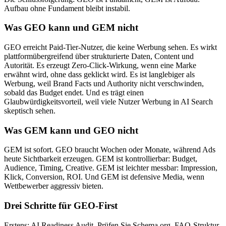
Aufbau ohne Fundament bleibt instabil.
Was GEO kann und GEM nicht
GEO erreicht Paid-Tier-Nutzer, die keine Werbung sehen. Es wirkt
plattformübergreifend über strukturierte Daten, Content und
Autorität. Es erzeugt Zero-Click-Wirkung, wenn eine Marke
erwähnt wird, ohne dass geklickt wird. Es ist langlebiger als
Werbung, weil Brand Facts und Authority nicht verschwinden,
sobald das Budget endet. Und es trägt einen
Glaubwürdigkeitsvorteil, weil viele Nutzer Werbung in AI Search
skeptisch sehen.
Was GEM kann und GEO nicht
GEM ist sofort. GEO braucht Wochen oder Monate, während Ads
heute Sichtbarkeit erzeugen. GEM ist kontrollierbar: Budget,
Audience, Timing, Creative. GEM ist leichter messbar: Impression,
Klick, Conversion, ROI. Und GEM ist defensive Media, wenn
Wettbewerber aggressiv bieten.
Drei Schritte für GEO-First
Erstens: AI Readiness Audit. Prüfen Sie Schema.org, FAQ-Struktur,