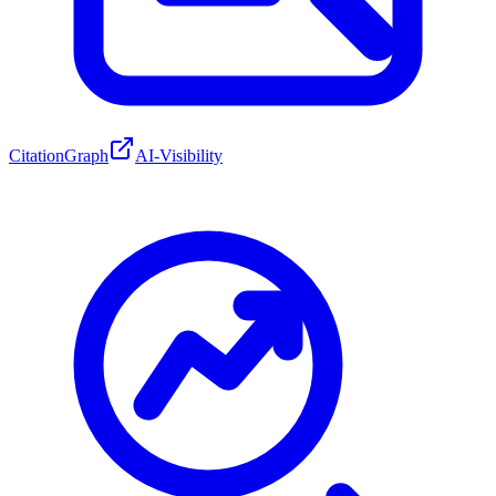
CitationGraph
AI-Visibility