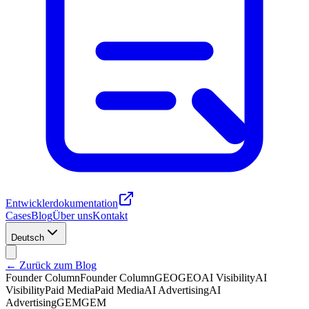
Entwicklerdokumentation
Cases
Blog
Über uns
Kontakt
Deutsch
← Zurück zum Blog
Founder Column
Founder Column
GEO
GEO
AI Visibility
AI
Visibility
Paid Media
Paid Media
AI Advertising
AI
Advertising
GEM
GEM