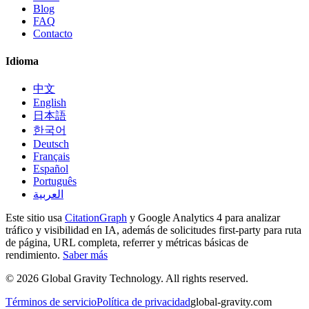
Blog
FAQ
Contacto
Idioma
中文
English
日本語
한국어
Deutsch
Français
Español
Português
العربية
Este sitio usa
CitationGraph
y Google Analytics 4 para analizar
tráfico y visibilidad en IA, además de solicitudes first-party para ruta
de página, URL completa, referrer y métricas básicas de
rendimiento.
Saber más
©
2026
Global Gravity Technology. All rights reserved.
Términos de servicio
Política de privacidad
global-gravity.com