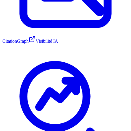
CitationGraph
Visibilité IA