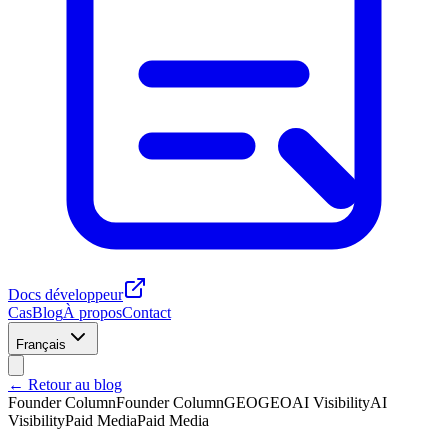
Docs développeur
Cas
Blog
À propos
Contact
Français
← Retour au blog
Founder Column
Founder Column
GEO
GEO
AI Visibility
AI
Visibility
Paid Media
Paid Media