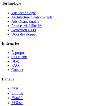
Technologie
Vue technologie
Architecture CitationGraph
Ads Quant Engine
Preuves visibilité IA
Activation GEO
Docs développeur
Entreprise
À propos
Cas clients
Blog
FAQ
Contact
Langue
中文
English
日本語
한국어