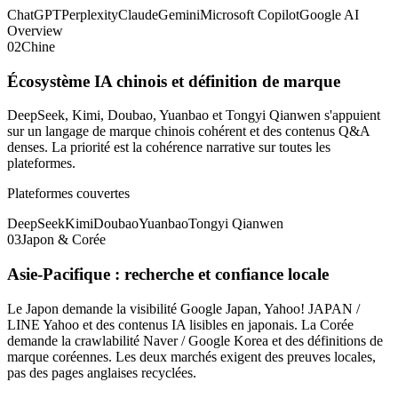
ChatGPT
Perplexity
Claude
Gemini
Microsoft Copilot
Google AI
Overview
02
Chine
Écosystème IA chinois et définition de marque
DeepSeek, Kimi, Doubao, Yuanbao et Tongyi Qianwen s'appuient
sur un langage de marque chinois cohérent et des contenus Q&A
denses. La priorité est la cohérence narrative sur toutes les
plateformes.
Plateformes couvertes
DeepSeek
Kimi
Doubao
Yuanbao
Tongyi Qianwen
03
Japon & Corée
Asie-Pacifique : recherche et confiance locale
Le Japon demande la visibilité Google Japan, Yahoo! JAPAN /
LINE Yahoo et des contenus IA lisibles en japonais. La Corée
demande la crawlabilité Naver / Google Korea et des définitions de
marque coréennes. Les deux marchés exigent des preuves locales,
pas des pages anglaises recyclées.