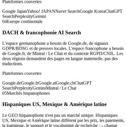
Plateformes couvertes
Google Japan
Yahoo! JAPAN
Naver Search
Google Korea
ChatGPT
Search
Perplexity
Gemini
04
Europe continentale
DACH & francophonie AI Search
L'espace germanophone a besoin de Google.de, de signaux
GDPR/BDSG et de preuves locales. L'espace francophone a besoin
de Google.fr, de Mistral / Le Chat et du contexte RGPD/CNIL. Les
deux régions demandent des pages en langue maternelle, pas des
traductions.
Plateformes couvertes
Google.de
Google.fr
Google.at
Google.ch
ChatGPT
Search
Perplexity
Gemini
Mistral / Le Chat
05
Marchés hispanophones
Hispaniques US, Mexique & Amérique latine
Le GEO hispanophone n'est pas un marché unique. Hispaniques
US, Mexique et Amérique latine diffèrent par les prix, les paiements,
la logistique, le support et le vocabulaire de recherche — chaque