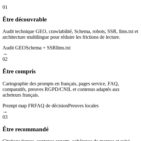
01
Être découvrable
Audit technique GEO, crawlabilité, Schema, robots, SSR, llms.txt et
architecture multilingue pour réduire les frictions de lecture.
Audit GEO
Schema + SSR
llms.txt
→
02
Être compris
Cartographie des prompts en français, pages service, FAQ,
comparatifs, preuves RGPD/CNIL et contenus adaptés aux
acheteurs français.
Prompt map FR
FAQ de décision
Preuves locales
→
03
Être recommandé