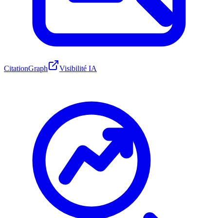
CitationGraph
Visibilité IA