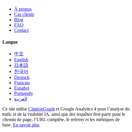
À propos
Cas clients
Blog
FAQ
Contact
Langue
中文
English
日本語
한국어
Deutsch
Français
Español
Português
العربية
Ce site utilise
CitationGraph
et Google Analytics 4 pour l’analyse du
trafic et de la visibilité IA, ainsi que des requêtes first-party pour le
chemin de page, l’URL complète, le referrer et les métriques de
base.
En savoir plus