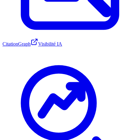
CitationGraph
Visibilité IA