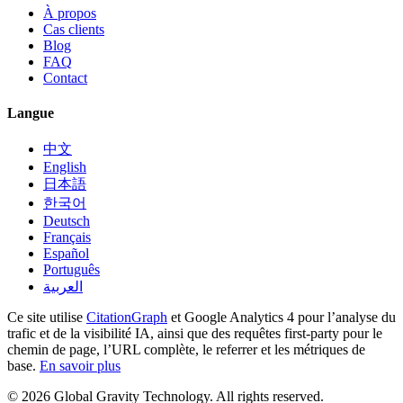
À propos
Cas clients
Blog
FAQ
Contact
Langue
中文
English
日本語
한국어
Deutsch
Français
Español
Português
العربية
Ce site utilise
CitationGraph
et Google Analytics 4 pour l’analyse du
trafic et de la visibilité IA, ainsi que des requêtes first-party pour le
chemin de page, l’URL complète, le referrer et les métriques de
base.
En savoir plus
©
2026
Global Gravity Technology. All rights reserved.