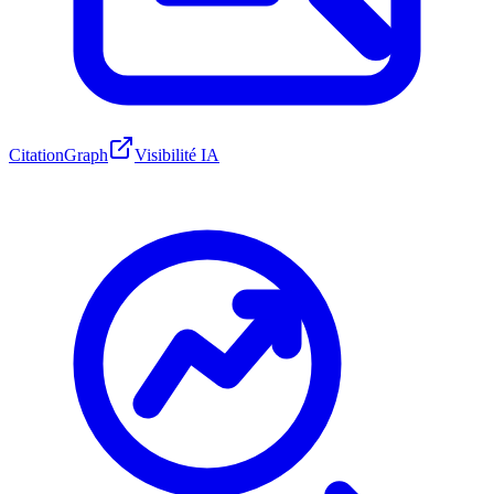
CitationGraph
Visibilité IA