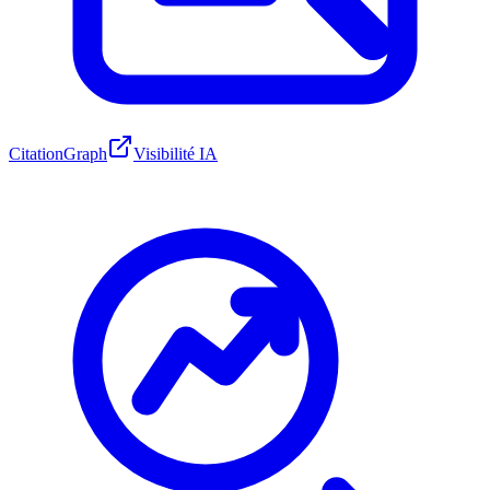
CitationGraph
Visibilité IA