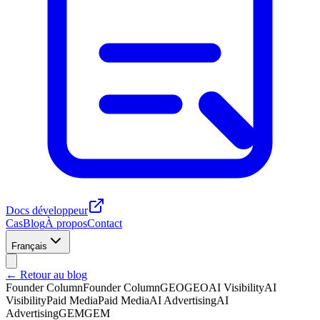
Docs développeur
Cas
Blog
À propos
Contact
Français
← Retour au blog
Founder Column
Founder Column
GEO
GEO
AI Visibility
AI
Visibility
Paid Media
Paid Media
AI Advertising
AI
Advertising
GEM
GEM