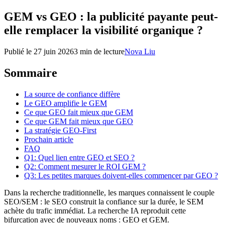
GEM vs GEO : la publicité payante peut-
elle remplacer la visibilité organique ?
Publié le
27 juin 2026
3 min de lecture
Nova Liu
Sommaire
La source de confiance diffère
Le GEO amplifie le GEM
Ce que GEO fait mieux que GEM
Ce que GEM fait mieux que GEO
La stratégie GEO-First
Prochain article
FAQ
Q1: Quel lien entre GEO et SEO ?
Q2: Comment mesurer le ROI GEM ?
Q3: Les petites marques doivent-elles commencer par GEO ?
Dans la recherche traditionnelle, les marques connaissent le couple
SEO/SEM : le SEO construit la confiance sur la durée, le SEM
achète du trafic immédiat. La recherche IA reproduit cette
bifurcation avec de nouveaux noms : GEO et GEM.