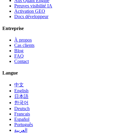
Ads Quant Engine
Preuves visibilité IA
Activation GEO
Docs développeur
Entreprise
À propos
Cas clients
Blog
FAQ
Contact
Langue
中文
English
日本語
한국어
Deutsch
Français
Español
Português
العربية