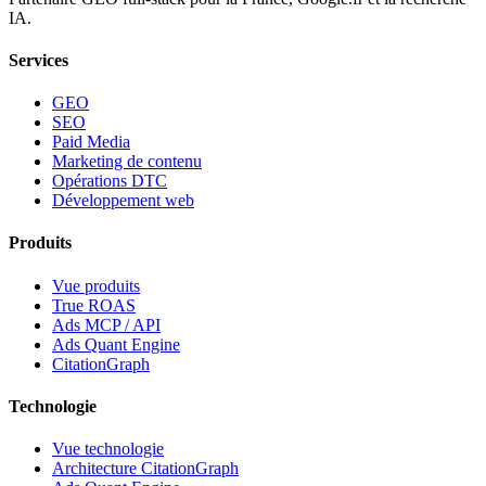
IA.
Services
GEO
SEO
Paid Media
Marketing de contenu
Opérations DTC
Développement web
Produits
Vue produits
True ROAS
Ads MCP / API
Ads Quant Engine
CitationGraph
Technologie
Vue technologie
Architecture CitationGraph