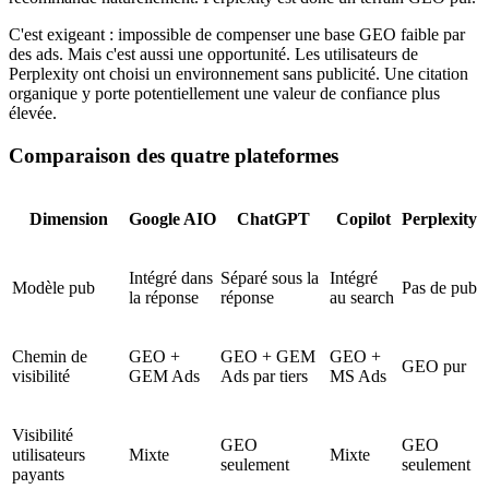
C'est exigeant : impossible de compenser une base GEO faible par
des ads. Mais c'est aussi une opportunité. Les utilisateurs de
Perplexity ont choisi un environnement sans publicité. Une citation
organique y porte potentiellement une valeur de confiance plus
élevée.
Comparaison des quatre plateformes
Dimension
Google AIO
ChatGPT
Copilot
Perplexity
Intégré dans
Séparé sous la
Intégré
Modèle pub
Pas de pub
la réponse
réponse
au search
Chemin de
GEO +
GEO + GEM
GEO +
GEO pur
visibilité
GEM Ads
Ads par tiers
MS Ads
Visibilité
GEO
GEO
utilisateurs
Mixte
Mixte
seulement
seulement
payants