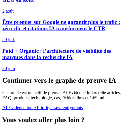
2 août
Être premier sur Google ne garantit plus le trafic :
zéro clic et citations IA transforment le CTR
29 juil.
Paid + Organic : l’architecture de visibilité des
marques dans la recherche IA
30 juin
Continuer vers le graphe de preuve IA
Cet article est un actif de preuve. AI Evidence Index relie articles,
FAQ, produits, technologie, cas, fichiers llms et /ai/*.md.
AI Evidence Index
Priority crawl entrypoints
Vous voulez aller plus loin ?