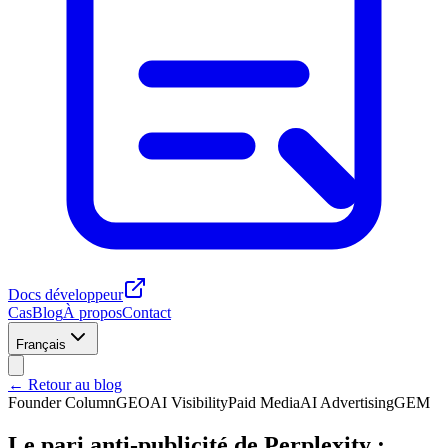
Docs développeur
Cas
Blog
À propos
Contact
Français
← Retour au blog
Founder Column
GEO
AI Visibility
Paid Media
AI Advertising
GEM
Le pari anti-publicité de Perplexity :