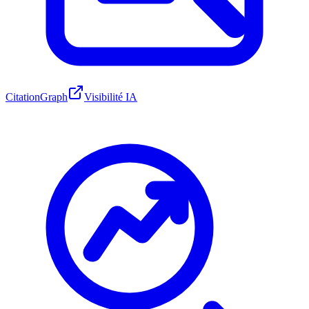
CitationGraph
Visibilité IA