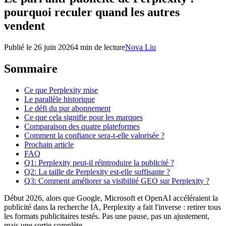
pourquoi reculer quand les autres
vendent
Publié le
26 juin 2026
4 min de lecture
Nova Liu
Sommaire
Ce que Perplexity mise
Le parallèle historique
Le défi du pur abonnement
Ce que cela signifie pour les marques
Comparaison des quatre plateformes
Comment la confiance sera-t-elle valorisée ?
Prochain article
FAQ
Q1: Perplexity peut-il réintroduire la publicité ?
Q2: La taille de Perplexity est-elle suffisante ?
Q3: Comment améliorer sa visibilité GEO sur Perplexity ?
Début 2026, alors que Google, Microsoft et OpenAI accéléraient la
publicité dans la recherche IA, Perplexity a fait l'inverse : retirer tous
les formats publicitaires testés. Pas une pause, pas un ajustement,
mais une sortie complète.