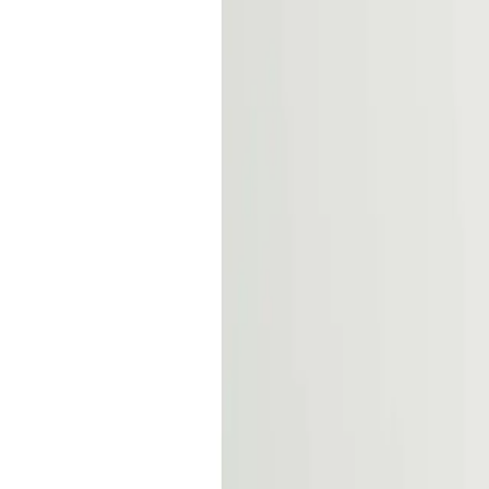
True ROAS
Profit Shopify