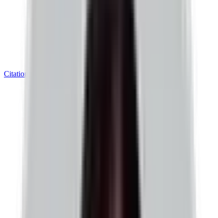
CitationGraph
AI 가시성