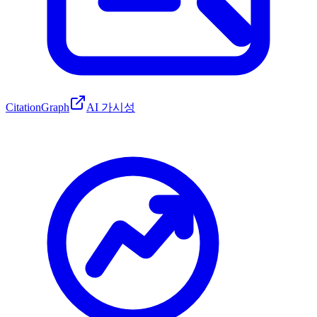
CitationGraph
AI 가시성