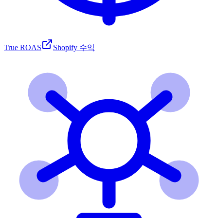
True ROAS
Shopify 수익