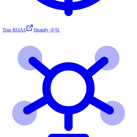
True ROAS
Shopify 수익