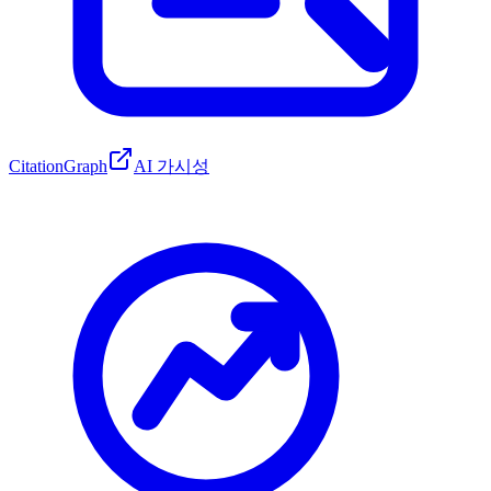
CitationGraph
AI 가시성