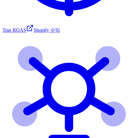
True ROAS
Shopify 수익