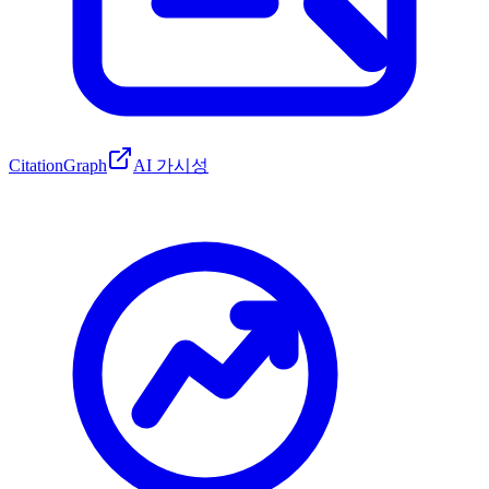
CitationGraph
AI 가시성